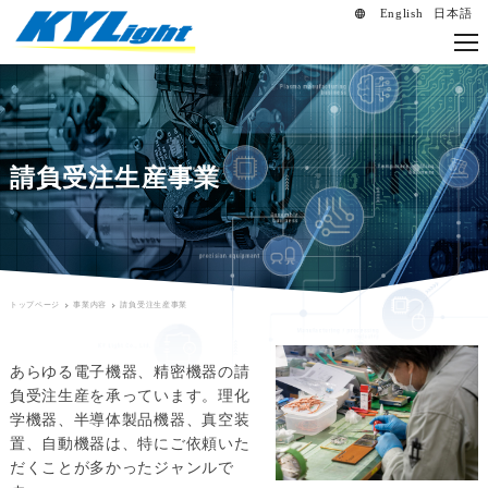
English
日本語
language
請負受注生産事業
トップページ
事業内容
請負受注生産事業
あらゆる電子機器、精密機器の請
負受注生産を承っています。理化
学機器、半導体製品機器、真空装
置、自動機器は、特にご依頼いた
だくことが多かったジャンルで