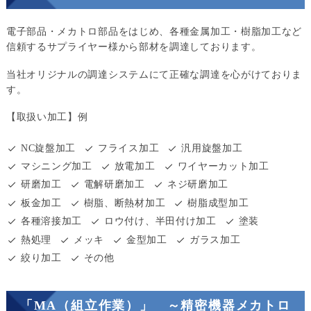
電子部品・メカトロ部品をはじめ、各種金属加工・樹脂加工など
信頼するサプライヤー様から部材を調達しております。
当社オリジナルの調達システムにて正確な調達を心がけておりま
す。
【取扱い加工】例
NC旋盤加工
フライス加工
汎用旋盤加工
マシニング加工
放電加工
ワイヤーカット加工
研磨加工
電解研磨加工
ネジ研磨加工
板金加工
樹脂、断熱材加工
樹脂成型加工
各種溶接加工
ロウ付け、半田付け加工
塗装
熱処理
メッキ
金型加工
ガラス加工
絞り加工
その他
「MA（組立作業）」 ～精密機器メカトロ