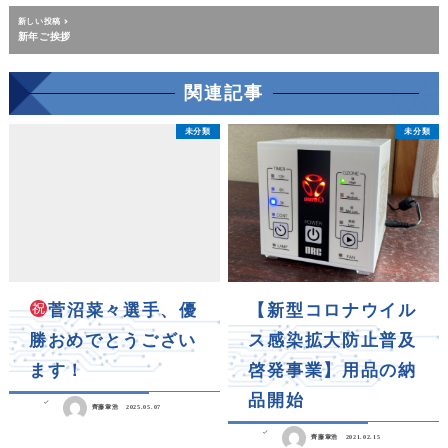
新しい投稿
新年ご挨拶
関連記事
未分類
未分類
菅沼菜々選手、優
【新型コロナウイル
勝おめでとうござい
ス感染拡大防止普及
ます！
啓発事業】用品の納
品開始
齊藤章浩
2025.05.07
齊藤章浩
2021.02.15