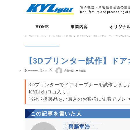
電子機器・精密機器装置の製
manufacture and processing of 
HOME
事業内容
オリジナ
トップページ
ニュース・お知らせ
未分類
【3Dプリンター試作】ドアオープナー作ってみまし
【3Dプリンター試作】ド
著者
投稿日
2021.02.05
更新日
2021.02.10
齊藤章浩
カテゴリー
未分類
3Dプリンターでドアオープナーを試作しまし
KYLightロゴ入り！
当社取扱製品をご購入のお客様に先着でプレ
この記事を書いた人
齊藤章浩