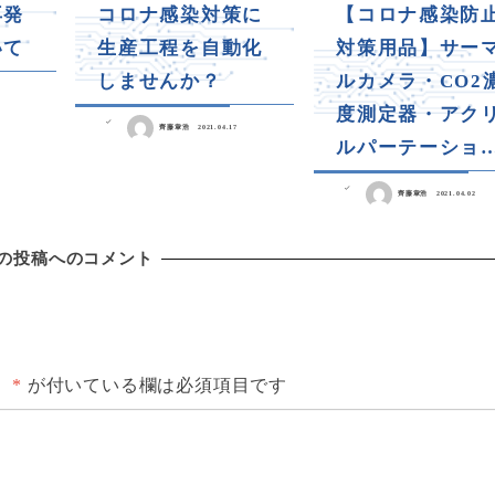
再発
コロナ感染対策に
【コロナ感染防
いて
生産工程を自動化
対策用品】サー
しませんか？
ルカメラ・CO2
度測定器・アク
齊藤章浩
2021.04.17
ルパーテーショ
齊藤章浩
2021.04.02
の投稿へのコメント
。
*
が付いている欄は必須項目です