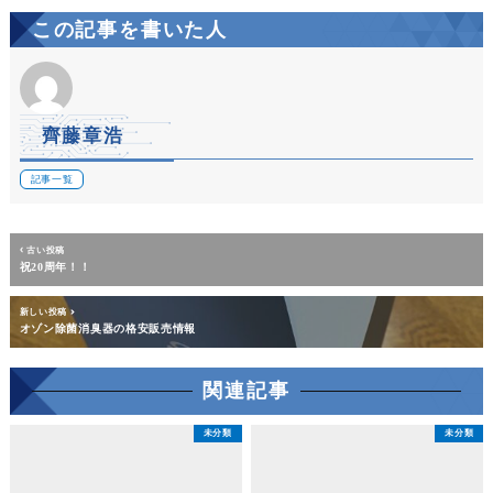
この記事を書いた人
齊藤章浩
記事一覧
古い投稿
祝20周年！！
新しい投稿
オゾン除菌消臭器の格安販売情報
関連記事
未分類
未分類