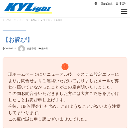
English
日本語
language
トップページ
ニュース・お知らせ
未分類
【お詫び】
【お詫び】
著者
投稿日
2022.02.18
齊藤章浩
カテゴリー
未分類
現ホームページにリニューアル後、システム設定エラーに
よりお問合せよりご連絡いただいておりましたメールが弊
社へ届いていなかったことがこの度判明いたしました。
この間お問合せいただきました方には大変ご迷惑をおかけ
したことお詫び申し上げます。
今後、HP管理会社も含め、このようなことがないよう注意
してまいります。
この度は誠に申し訳ございませんでした。