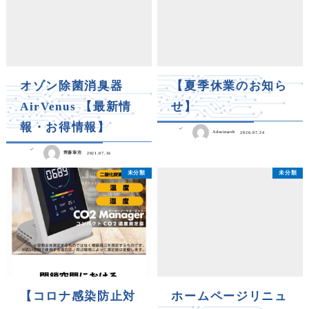
オゾン除菌消臭器
【夏季休業のお知ら
AirVenus 【最新情
せ】
報・お得情報】
Adminweb
2026.07.24
齊藤章浩
2021.07.16
未分類
未分類
【コロナ感染防止対
ホームページリニュ