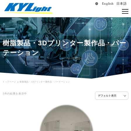
English
日本語
language
樹脂製品・3Dプリンター製作品・パー
テーション
トップページ
樹脂製品・3Dプリンター製作品・パーテーション
1件の結果を表示中